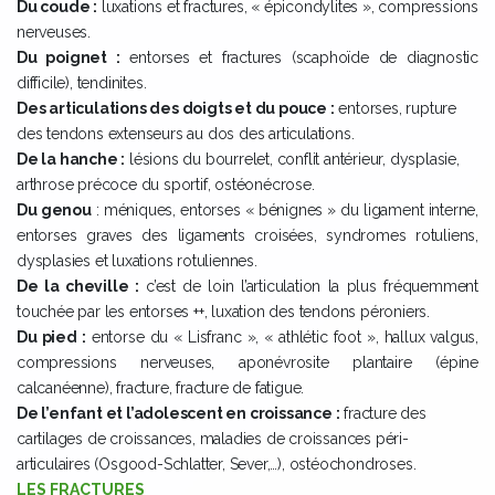
Du coude :
luxations et fractures, « épicondylites », compressions
nerveuses.
Du poignet :
entorses et fractures (scaphoïde de diagnostic
difficile), tendinites.
Des articulations des doigts et du pouce :
entorses, rupture
des tendons extenseurs au dos des articulations.
De la hanche :
lésions du bourrelet, conflit antérieur, dysplasie,
arthrose précoce du sportif, ostéonécrose.
Du genou
: méniques, entorses « bénignes » du ligament interne,
entorses graves des ligaments croisées, syndromes rotuliens,
dysplasies et luxations rotuliennes.
De la cheville :
c’est de loin l’articulation la plus fréquemment
touchée par les entorses ++, luxation des tendons péroniers.
Du pied :
entorse du « Lisfranc », « athlétic foot », hallux valgus,
compressions nerveuses, aponévrosite plantaire (épine
calcanéenne), fracture, fracture de fatigue.
De l’enfant et l’adolescent en croissance :
fracture des
cartilages de croissances, maladies de croissances péri-
articulaires (Osgood-Schlatter, Sever,…), ostéochondroses.
LES FRACTURES