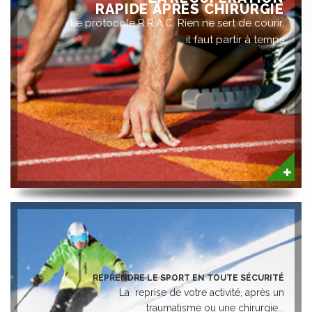
RAPIDE APRÈS CHIRURGIE
Le protocole R.R.A.C. Rien ne sert de courir,
il faut partir à temps
REPRENDRE LE SPORT EN TOUTE SÉCURITÉ
La reprise de votre activité, après un
traumatisme ou une chirurgie...